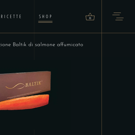
RICETTE
SHOP
0
zione Baltik di salmone affumicato
roducts in the cart.
SCEGLI