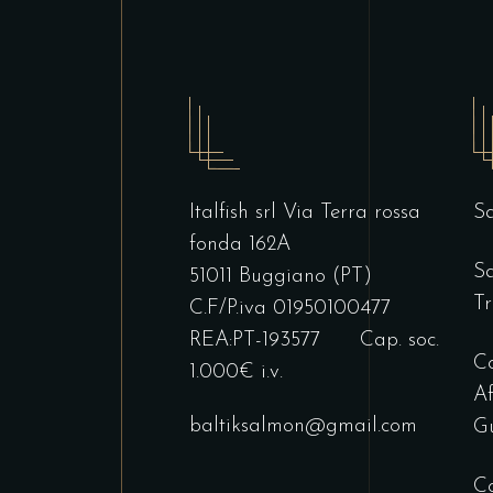
Italfish srl Via Terra rossa
Sa
fonda 162A
Sa
51011 Buggiano (PT)
Tr
C.F/P.iva 01950100477
REA:PT-193577 Cap. soc.
Co
1.000€ i.v.
Af
baltiksalmon@gmail.com
G
Co