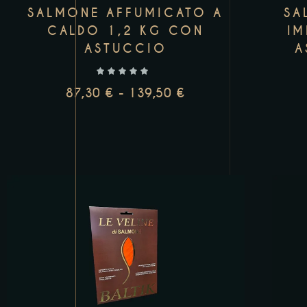
SALMONE AFFUMICATO A
SA
CALDO 1,2 KG CON
IM
ASTUCCIO
A
87,30
€
-
139,50
€
AGGIUNGI AL CARRELLO