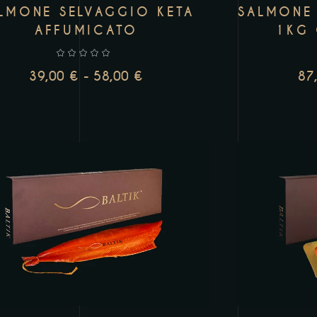
LMONE SELVAGGIO KETA
SALMONE 
AFFUMICATO
1KG
39,00
€
-
58,00
€
87
SCEGLI
AGGI