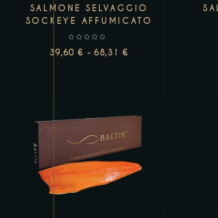
SA
SALMONE SELVAGGIO
SOCKEYE AFFUMICATO
39,60
€
-
68,31
€
SCEGLI