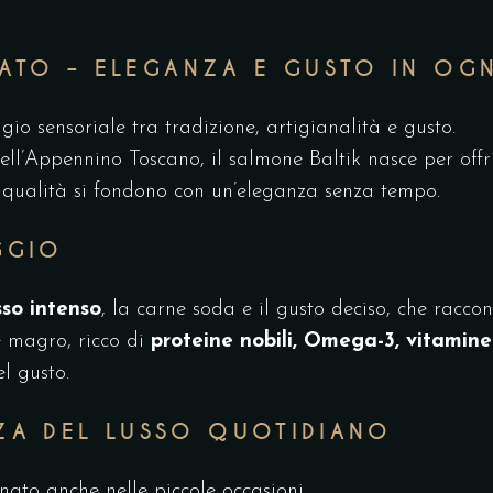
ATO – ELEGANZA E GUSTO IN OG
io sensoriale tra tradizione, artigianalità e gusto.
ell’Appennino Toscano, il salmone Baltik nasce per offri
e qualità si fondono con un’eleganza senza tempo.
GGIO
sso intenso
, la carne soda e il gusto deciso, che racco
e magro, ricco di
proteine nobili, Omega-3, vitamine
l gusto.
ZA DEL LUSSO QUOTIDIANO
nato anche nelle piccole occasioni.