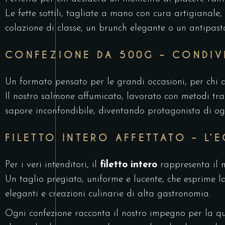
Le fette sottili, tagliate a mano con cura artigianale
colazione di classe, un brunch elegante o un antipas
CONFEZIONE DA 500G – CONDIVI
Un formato pensato per le grandi occasioni, per chi a
Il nostro salmone affumicato, lavorato con metodi trad
sapore inconfondibile, diventando protagonista di og
FILETTO INTERO AFFETTATO – L
Per i veri intenditori, il
filetto intero
rappresenta il m
Un taglio pregiato, uniforme e lucente, che esprime la
eleganti e creazioni culinarie di alta gastronomia.
Ogni confezione racconta il nostro impegno per la qua