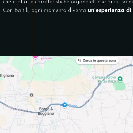
che esalta le caratteristiche organolettiche di un sal
Con Baltik, ogni momento diventa
un’esperienza di