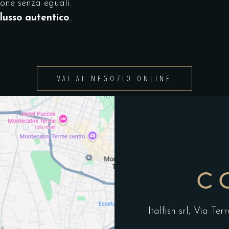
mone senza eguali.
 lusso autentico
..
VAI AL NEGOZIO ONLINE
C
Italfish srl, Via Te