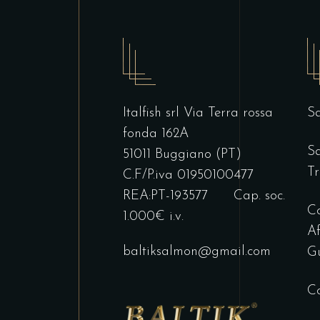
Italfish srl Via Terra rossa
Sa
fonda 162A
Sa
51011 Buggiano (PT)
Tr
C.F/P.iva 01950100477
REA:PT-193577 Cap. soc.
Co
1.000€ i.v.
Af
baltiksalmon@gmail.com
G
Co