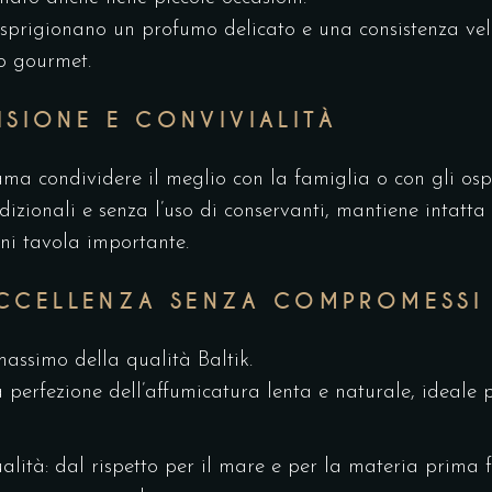
, sprigionano un profumo delicato e una consistenza vel
to gourmet.
SIONE E CONVIVIALITÀ
ma condividere il meglio con la famiglia o con gli ospi
izionali e senza l’uso di conservanti, mantiene intatta 
ni tavola importante.
’ECCELLENZA SENZA COMPROMESSI
assimo della qualità Baltik.
 perfezione dell’affumicatura lenta e naturale, ideale pe
lità: dal rispetto per il mare e per la materia prima f