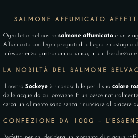
SALMONE AFFUMICATO AFFETT
Ogni fetta del nostro
salmone affumicato
è un viagg
Affumicato con legni pregiati di ciliegio e castagno d
un’esperienza gastronomica unica, in cui freschezza 
LA NOBILTÀ DEL SALMONE SELVA
Il nostro
Sockeye
è riconoscibile per il suo
colore ro
delle acque da cui proviene. È un pesce naturalment
cerca un alimento sano senza rinunciare al piacere de
CONFEZIONE DA 100G – L’ESSEN
Perfetta per chi desidera un momento di piacere raffi