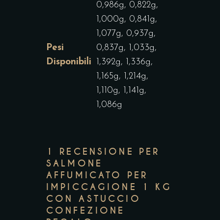
0,986g, 0,822g,
1,000g, 0,841g,
1,077g, 0,937g,
Pesi
0,837g, 1,033g,
Disponibili
1,392g, 1,336g,
1,165g, 1,214g,
1,110g, 1,141g,
1,086g
1 RECENSIONE PER
SALMONE
AFFUMICATO PER
IMPICCAGIONE 1 KG
CON ASTUCCIO
CONFEZIONE