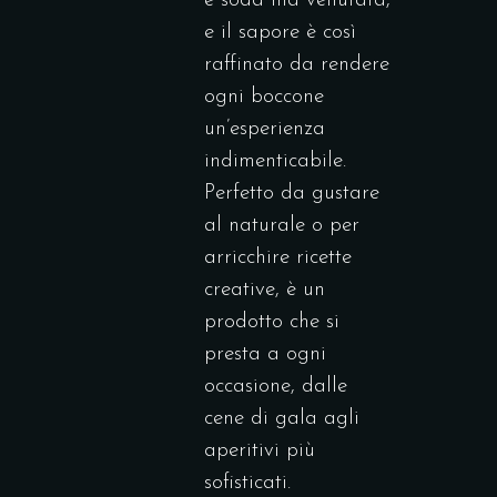
è soda ma vellutata,
e il sapore è così
raffinato da rendere
ogni boccone
un’esperienza
indimenticabile.
Perfetto da gustare
al naturale o per
arricchire ricette
creative, è un
prodotto che si
presta a ogni
occasione, dalle
cene di gala agli
aperitivi più
sofisticati.