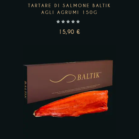
TARTARE DI SALMONE BALTIK
AGLI AGRUMI 150G
15,90
€
Questo
prodotto
ha
più
Add to wishlist
varianti.
Le
opzioni
possono