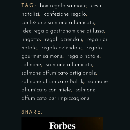
TAG:
,
box regalo salmone
cesti
,
,
natalizi
confezione regalo
,
confezione salmone affumicato
,
idee regalo gastronomiche di lusso
,
,
lingotto
regali aziendali
regali di
,
,
natale
regalo aziendale
regalo
,
,
gourmet salmone
regalo natale
,
,
salmone
salmone affumicato
,
salmone affumicato artigianale
,
salmone affumicato Baltik
salmone
,
affumicato con miele
salmone
affumicato per impiccagione
SHARE: