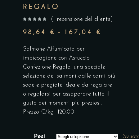
REGALO
(
1
recensione del cliente)
su 5 su base di
98,64
€
-
167,04
€
FASCIA
DI
Salmone Affumicato per
PREZZO:
impiccagione con Astuccio
DA
Confezione Regalo, una speciale
98,64 €
selezione dei salmoni dalle carni più
A
sode e pregiate ideale da regalare
167,04 
o regalarsi per assaporare tutto il
gusto dei momenti più preziosi.
Prezzo €/kg 120.00
Pesi
Svuot