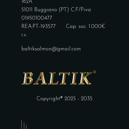
162A
51011 Buggiano (PT) C.F/P.iva
01950100477
REA:PT-193577 Cap. soc. 1.000€
i.v.
baltiksalmon@gmail.com
Copyright® 2025 - 2035