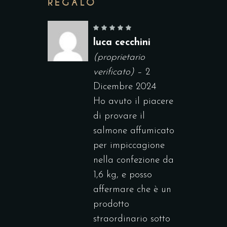
REGALO
luca cecchini
(proprietario
verificato)
–
2
Dicembre 2024
Ho avuto il piacere
di provare il
salmone affumicato
per impiccagione
nella confezione da
1,6 kg, e posso
affermare che è un
prodotto
straordinario sotto