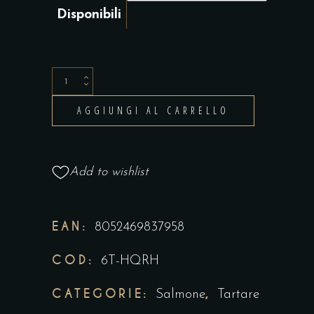
Disponibili
Salmone
Affumicato
AGGIUNGI AL CARRELLO
per
impiccagione
1
Add to wishlist
kg
con
Astuccio
EAN:
8052469837958
Confezione
COD:
Regalo
6T-HQRH
quantity
CATEGORIE:
,
Salmone
Tartare