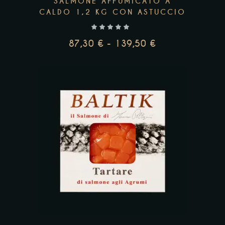
SALMONE AFFUMICATO A
scelte
CALDO 1,2 KG CON ASTUCCIO
nella
pagina
87,30
€
-
139,50
€
del
FASCIA
DI
prodotto
PREZZO:
DA
87,30 €
A
139,50 €
Add to wishlist