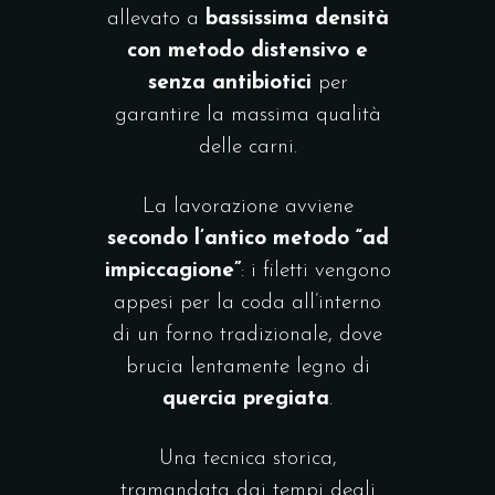
allevato a
bassissima densità
con metodo distensivo e
senza antibiotici
per
garantire la massima qualità
delle carni.
La lavorazione avviene
secondo l’antico metodo “ad
impiccagione”
: i filetti vengono
appesi per la coda all’interno
di un forno tradizionale, dove
brucia lentamente legno di
quercia pregiata
.
Una tecnica storica,
tramandata dai tempi degli