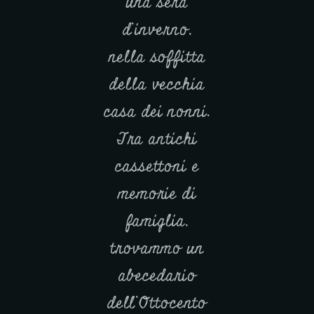
una sera
d’inverno,
nella soffitta
della vecchia
casa dei nonni.
Tra antichi
cassettoni e
memorie di
famiglia,
trovammo un
abecedario
dell’Ottocento