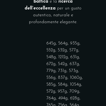
baltica
e la
ricerca
dell’eccellenza
per un gusto
autentico, naturale e
profondamente elegante.
645g, 564g, 935g,
552g, 532g, 577g,
548g, 1212g, 631g,
672g, 542g, 637g,
779g, 731g, 573g,
556g, 837g, 1060g,
585g, 584g, 1054g,
572g, 957g, 709g,
764g, 494g, 628g,
765g, 756g, 564g,