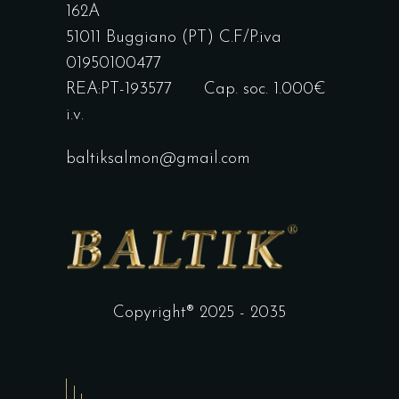
162A
51011 Buggiano (PT) C.F/P.iva
01950100477
REA:PT-193577 Cap. soc. 1.000€
i.v.
baltiksalmon@gmail.com
Copyright® 2025 - 2035