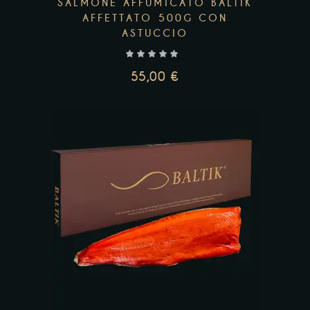
SALMONE AFFUMICATO BALTIK
AFFETTATO 500G CON
ASTUCCIO
55,00
€
Questo
prodotto
ha
più
Add to wishlist
varianti.
Le
opzioni