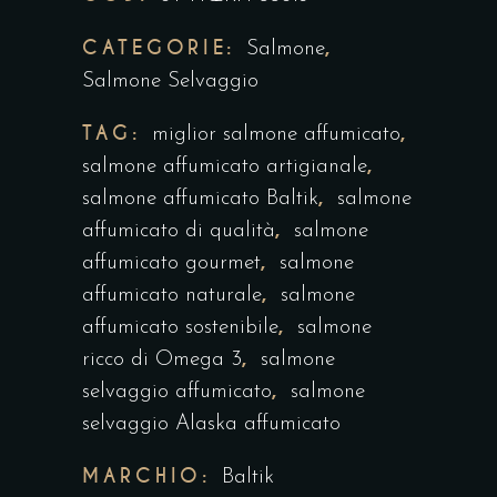
CATEGORIE:
,
Salmone
Salmone Selvaggio
TAG:
,
miglior salmone affumicato
,
salmone affumicato artigianale
,
salmone affumicato Baltik
salmone
,
affumicato di qualità
salmone
,
affumicato gourmet
salmone
,
affumicato naturale
salmone
,
affumicato sostenibile
salmone
,
ricco di Omega 3
salmone
,
selvaggio affumicato
salmone
selvaggio Alaska affumicato
MARCHIO:
Baltik