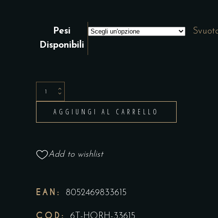
Pesi
Svuot
Disponibili
Salmone
Selvaggio
AGGIUNGI AL CARRELLO
Keta
Affumicato
quantity
Add to wishlist
EAN:
8052469833615
COD:
6T-HQRH-33615