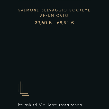
possono
essere
SALMONE SELVAGGIO SOCKEYE
scelte
AFFUMICATO
nella
39,60
€
-
68,31
€
FASCIA
pagina
DI
del
PREZZO:
prodotto
DA
39,60 €
A
68,31 €
Italfish srl Via Terra rossa fonda