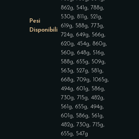
862g, 541g, 788g,
530g, 811g, 521g,
Pesi
619g, 588g, 773g,
Disponibili
724g, 649g, 566g,
620g, 454g, 860g,
560g, 648g, 516g,
588g, 655g, 509g,
563g, 527g, 581g,
668g, 709g, 1065g,
494g, 601g, 586g,
730g, 715g, 482g,
561g, 655g, 494g,
601g, 586g, 561g,
482g, 730g, 715g,
655g, 547g