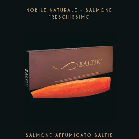
NOBILE NATURALE – SALMONE
FRESCHISSIMO
Questo
prodotto
ha
più
Add to wishlist
varianti.
Le
opzioni
possono
essere
SALMONE AFFUMICATO BALTIK