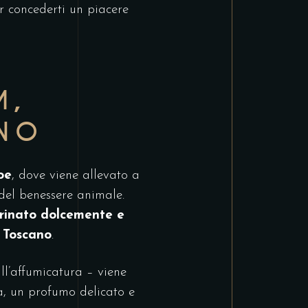
r concederti un piacere
M,
ANO
oe
, dove viene allevato a
 del benessere animale.
rinato dolcemente e
 Toscano
.
ll’affumicatura – viene
a, un profumo delicato e