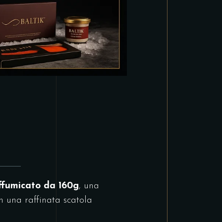
ffumicato
da 160g
, una
n una raffinata scatola