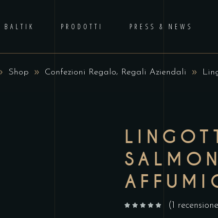
 BALTIK
PRODOTTI
PRESS & NEWS
,
Shop
Confezioni Regalo
Regali Aziendali
Lin
LINGOT
SALMO
AFFUMI
(
1
recensione
su 5 su base di