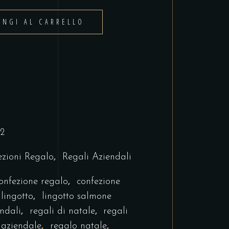
UNGI AL CARRELLO
2
,
zioni Regalo
Regali Aziendali
,
onfezione regalo
confezione
,
,
lingotto
lingotto salmone
,
,
endali
regali di natale
regali
,
,
 aziendale
regalo natale