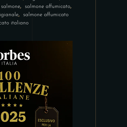
,
,
,
salmone
salmone affumicato
,
igianale
salmone affumicato
ato italiano