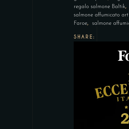
regalo salmone Baltik
salmone affumicato art
,
Faroe
salmone affumic
SHARE: