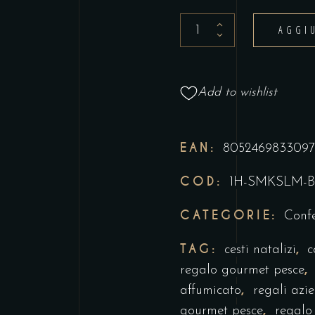
Lingotto
AGGI
di
Salmone
Affumicato
Add to wishlist
160g
quantity
EAN:
8052469833097
COD:
1H-SMKSLM-B
CATEGORIE:
Confe
TAG:
,
cesti natalizi
c
regalo gourmet pesce
,
affumicato
regali azi
,
gourmet pesce
regalo