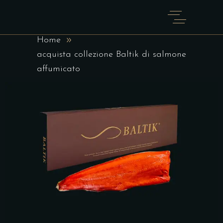
BALTIK DI SALMONE
AFFUMICATO
Home
acquista collezione Baltik di salmone
affumicato
SCEGLI