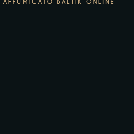
AFFUMICATO BALTIK ONLINE
Italfish srl Via Terra rossa fonda
162A
51011 Buggiano (PT) C.F/P.iva
01950100477
REA:PT-193577 Cap. soc. 1.000€
i.v.