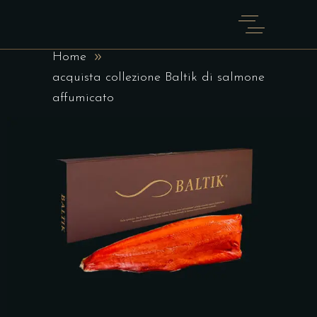
BALTIK DI SALMONE
AFFUMICATO
Home
acquista collezione Baltik di salmone
affumicato
SCEGLI