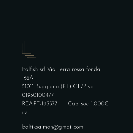
Italfish srl Via Terra rossa fonda
162A
51011 Buggiano (PT) C.F/P.iva
01950100477
REA:PT-193577 Cap. soc. 1.000€
i.v.
baltiksalmon@gmail.com