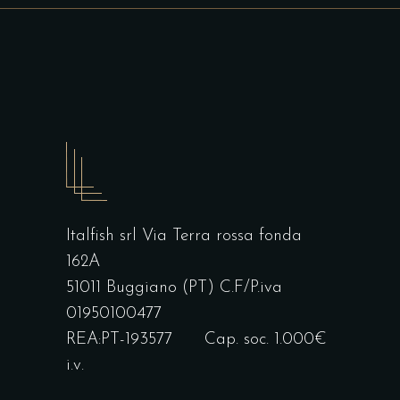
Italfish srl Via Terra rossa fonda
162A
51011 Buggiano (PT) C.F/P.iva
01950100477
REA:PT-193577 Cap. soc. 1.000€
i.v.