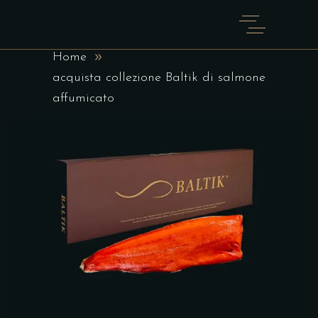
BALTIK DI SALMONE
AFFUMICATO
Home
acquista collezione Baltik di salmone
affumicato
SCEGLI