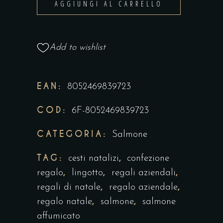
AGGIUNGI AL CARRELLO
a
CALDO
1,2
Add to wishlist
kg
con
Astuccio
EAN:
8052469839723
quantity
COD:
6F-8052469839723
CATEGORIA:
Salmone
TAG:
,
cesti natalizi
confezione
,
,
,
regalo
lingotto
regali aziendali
,
,
regali di natale
regalo aziendale
,
,
regalo natale
salmone
salmone
affumicato