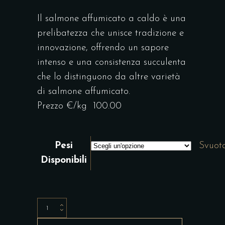
FASCIA
DI
Il salmone affumicato a caldo è una
PREZZO:
prelibatezza che unisce tradizione e
DA
innovazione, offrendo un sapore
87,30 €
intenso e una consistenza succulenta
A
che lo distinguono da altre varietà
139,50 €
di salmone affumicato.
Prezzo €/kg 100.00
Pesi
Svuot
Disponibili
Salmone
affumicato