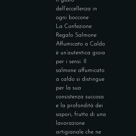
il gusto
dell’eccellenza in
ogni boccone
La Confezione
Regalo Salmone
Affumicato a Caldo
è un’autentica gioia
per i sensi. Il
salmone affumicato
a caldo si distingue
per la sua
consistenza succosa
e la profondità dei
sapori, frutto di una
lavorazione
artigianale che ne