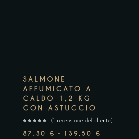
SALMONE
AFFUMICATO A
CALDO 1,2 KG
CON ASTUCCIO
(
1
recensione del cliente)
su 5 su base di
87,30
€
-
139,50
€