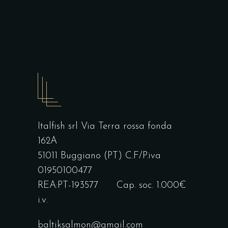
Italfish srl Via Terra rossa fonda
162A
51011 Buggiano (PT) C.F/P.iva
01950100477
REA:PT-193577 Cap. soc. 1.000€
i.v.
baltiksalmon@gmail.com