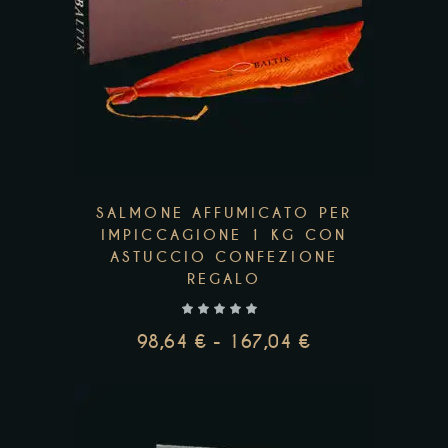
prodotto
68,31 €
ha
più
Add to wishlist
varianti.
Le
opzioni
possono
essere
SALMONE AFFUMICATO PER
scelte
IMPICCAGIONE 1 KG CON
ASTUCCIO CONFEZIONE
nella
REGALO
pagina
del
98,64
€
-
167,04
€
prodotto
FASCIA
DI
PREZZO:
DA