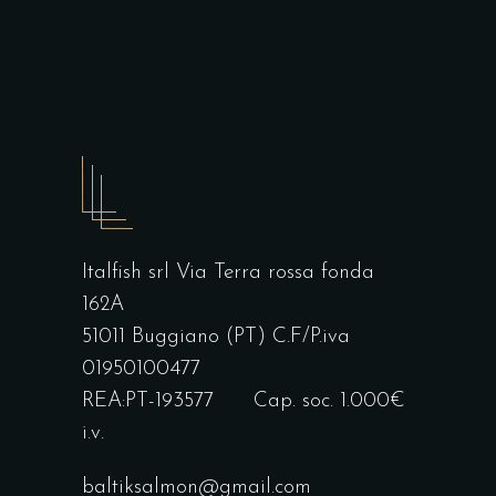
Italfish srl Via Terra rossa fonda
162A
51011 Buggiano (PT) C.F/P.iva
01950100477
REA:PT-193577 Cap. soc. 1.000€
i.v.
baltiksalmon@gmail.com