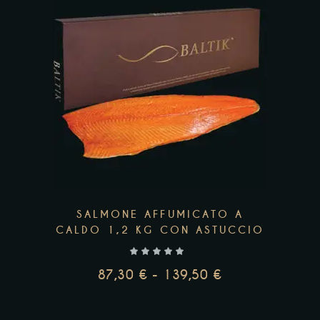
87,12 €
Questo
A
prodotto
102,66 €
ha
più
varianti.
Le
opzioni
possono
essere
scelte
SALMONE AFFUMICATO A
nella
CALDO 1,2 KG CON ASTUCCIO
pagina
del
87,30
€
-
139,50
€
prodotto
FASCIA
DI