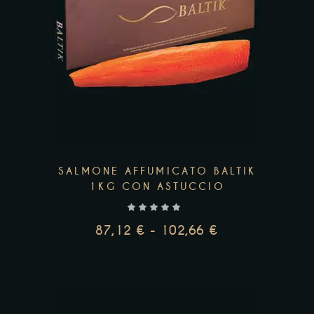
prodotto
ha
più
varianti.
Le
opzioni
possono
essere
scelte
SALMONE AFFUMICATO BALTIK
nella
1KG CON ASTUCCIO
pagina
del
87,12
€
-
102,66
€
prodotto
FASCIA
DI
PREZZO:
DA