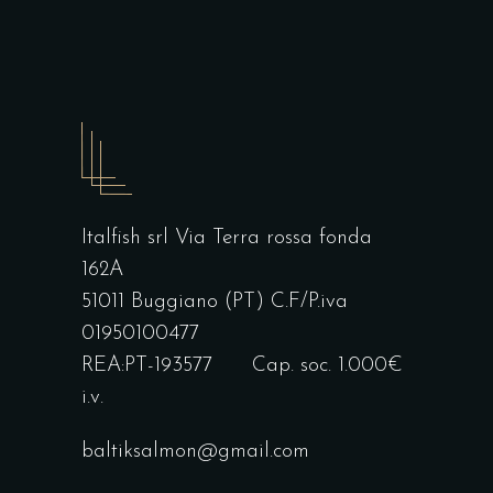
Italfish srl Via Terra rossa fonda
162A
51011 Buggiano (PT) C.F/P.iva
01950100477
REA:PT-193577 Cap. soc. 1.000€
i.v.
baltiksalmon@gmail.com