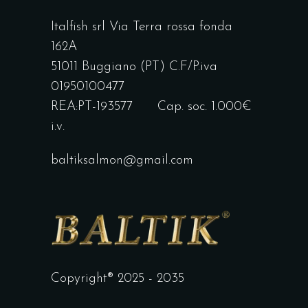
Italfish srl Via Terra rossa fonda
162A
51011 Buggiano (PT) C.F/P.iva
01950100477
REA:PT-193577 Cap. soc. 1.000€
i.v.
baltiksalmon@gmail.com
Copyright® 2025 - 2035