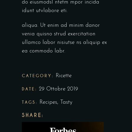
do eiusmodsl ntetm mpor incida
idunt utvlabore eti.
aliqua. Ut enim ad minim danor
venia quisno strud exercitation
ullamco labor nisiutse ns aliquip ex
ea commodo labr.
CATEGORY:
Ricette
DATE:
29 Ottobre 2019
TAGS:
Recipes
,
Tasty
SHARE: