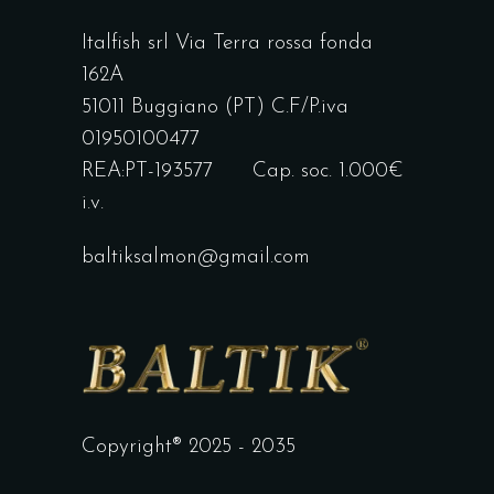
Italfish srl Via Terra rossa fonda
162A
51011 Buggiano (PT) C.F/P.iva
01950100477
REA:PT-193577 Cap. soc. 1.000€
i.v.
baltiksalmon@gmail.com
Copyright® 2025 - 2035