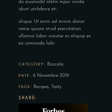
do eiusmodsl ntetm mpor incida
idunt utvlabore eti.
aliqua. Ut enim ad minim danor
venia quisno strud exercitation
ullamco labor nisiutse ns aliquip ex
ea commodo labr.
CATEGORY:
Baccala
DATE:
6 Novembre 2019
TAGS:
Recipes
,
Tasty
SHARE: