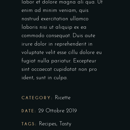
labor et dolore magna ali qua. Ut
enim ad minim veniam, quis
nostrud exercitation ullamco
laboris nisi ut aliquip ex ea
commodo consequat. Duis aute
irure dolor in reprehenderit in
voluptate velit esse cillu dolore eu
fugiat nulla pariatur. Excepteur
sint occaecat cupidatat non pro
ident, sunt in culpa.
CATEGORY:
Ricette
DATE:
29 Ottobre 2019
TAGS:
Recipes
,
Tasty