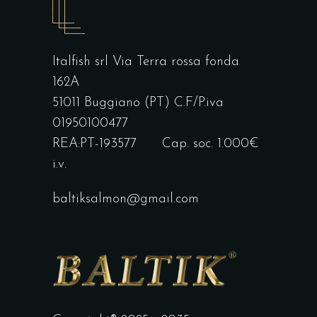
Italfish srl Via Terra rossa fonda
162A
51011 Buggiano (PT) C.F/P.iva
01950100477
REA:PT-193577 Cap. soc. 1.000€
i.v.
baltiksalmon@gmail.com