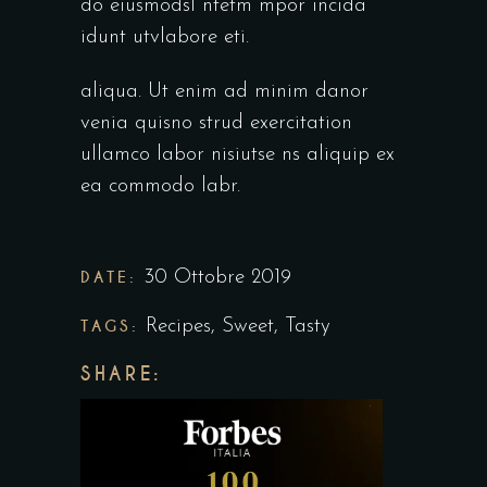
do eiusmodsl ntetm mpor incida
idunt utvlabore eti.
aliqua. Ut enim ad minim danor
venia quisno strud exercitation
ullamco labor nisiutse ns aliquip ex
ea commodo labr.
DATE:
30 Ottobre 2019
TAGS:
Recipes
,
Sweet
,
Tasty
SHARE: