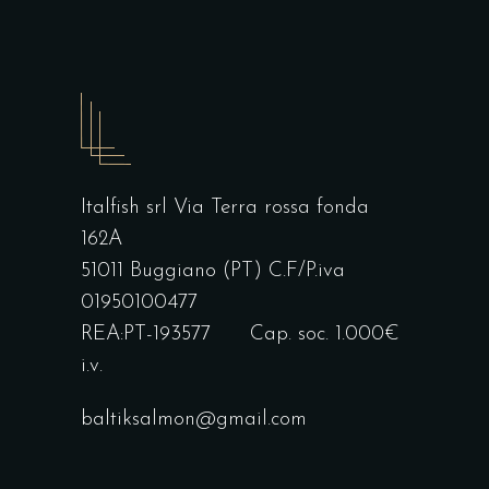
Italfish srl Via Terra rossa fonda
162A
51011 Buggiano (PT) C.F/P.iva
01950100477
REA:PT-193577 Cap. soc. 1.000€
i.v.
baltiksalmon@gmail.com