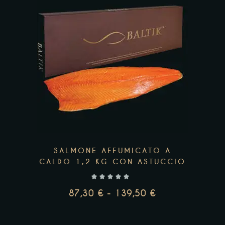
87,12 €
Questo
A
prodotto
102,66 €
ha
più
varianti.
Le
opzioni
possono
essere
scelte
SALMONE AFFUMICATO A
nella
CALDO 1,2 KG CON ASTUCCIO
pagina
del
87,30
€
-
139,50
€
prodotto
FASCIA
DI