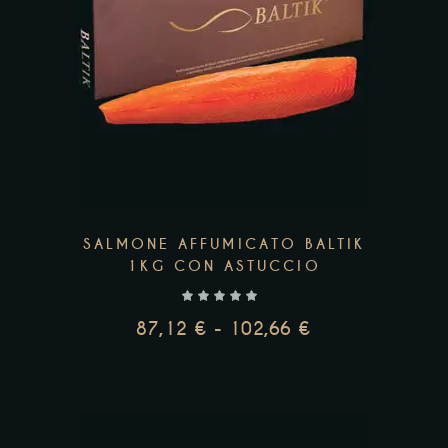
prodotto
ha
più
varianti.
Le
opzioni
possono
essere
scelte
SALMONE AFFUMICATO BALTIK
nella
1KG CON ASTUCCIO
pagina
del
87,12
€
-
102,66
€
prodotto
FASCIA
DI
PREZZO:
DA