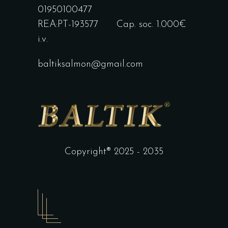
01950100477
REA:PT-193577 Cap. soc. 1.000€
i.v.
baltiksalmon@gmail.com
Copyright® 2025 - 2035