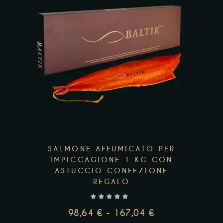
Questo
prodotto
ha
più
varianti.
Le
opzioni
possono
essere
scelte
SALMONE AFFUMICATO PER
nella
IMPICCAGIONE 1 KG CON
ASTUCCIO CONFEZIONE
pagina
REGALO
del
prodotto
98,64
€
-
167,04
€