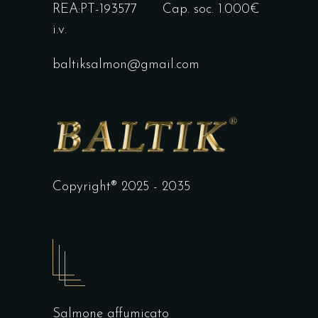
REA:PT-193577 Cap. soc. 1.000€
i.v.
baltiksalmon@gmail.com
Copyright® 2025 - 2035
Salmone affumicato