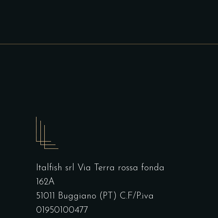
Italfish srl Via Terra rossa fonda
162A
51011 Buggiano (PT) C.F/P.iva
01950100477