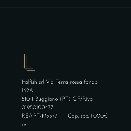
Italfish srl Via Terra rossa fonda
162A
51011 Buggiano (PT) C.F/P.iva
01950100477
REA:PT-193577 Cap. soc. 1.000€
i.v.