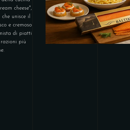
cream cheese",
 che unisce il
sco e cremoso
ista di piatti
razioni più
e.