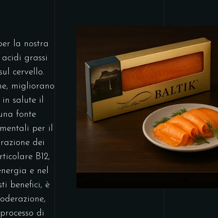
per la nostra
 acidi grassi
ul cervello.
ne, migliorano
in salute il
 una fonte
mentali per il
razione dei
ticolare B12,
energia e nel
i benefici, è
oderazione,
 processo di