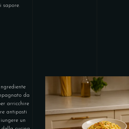
i sapore.
ingrediente
compagnato da
er arricchire
re antipasti
giungere un
o della cucina