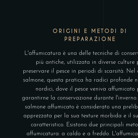
ORIGINI E METODI DI
PREPARAZIONE
L'affumicatura è una delle tecniche di conse
più antiche, utilizzata in diverse culture 
preservare il pesce in periodi di scarsità. Nel
salmone, questa pratica ha radici profonde n
nordici, dove il pesce veniva affumicato 
garantirne la conservazione durante l'inverno.
salmone affumicato è considerato una prelib
apprezzata per la sua texture morbida e il s
caratteristico. Esistono due principali meto
affumicatura: a caldo e a freddo. L'affumic