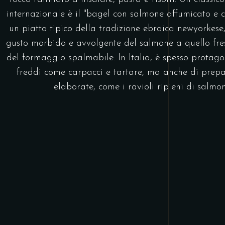
internazionale è il "bagel con salmone affumicato e 
un piatto tipico della tradizione ebraica newyorkese,
gusto morbido e avvolgente del salmone a quello fre
del formaggio spalmabile. In Italia, è spesso protagon
freddi come carpacci e tartare, ma anche di prepa
elaborate, come i ravioli ripieni di salmon