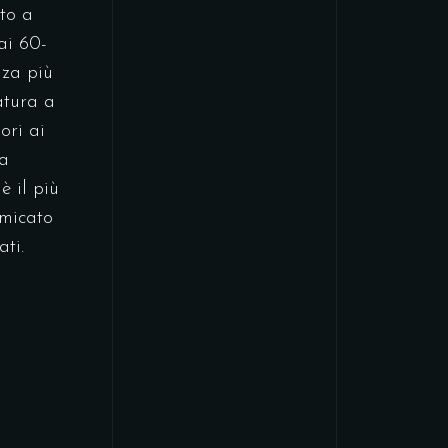
to a
ai 60-
nza più
atura a
ori ai
ma
è il più
umicato
ati.