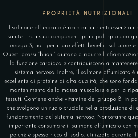
PROPRIETÀ NUTRIZIONALI
Il salmone affumicato è ricco di nutrienti essenziali 
salute. Tra i suoi componenti principali spiccano gli
omega-3, noti per i loro effetti benefici sul cuore e s
Questi grassi “buoni” aiutano a ridurre l'infiammazio
la funzione cardiaca e contribuiscono a mantenere 
sistema nervoso. Inoltre, il salmone affumicato è
eccellente di proteine di alta qualità, che sono fonda
mantenimento della massa muscolare e per la ripa
tessuti. Contiene anche vitamine del gruppo B, in par
che svolgono un ruolo cruciale nella produzione di 
funzionamento del sistema nervoso. Nonostante quest
importante consumare il salmone affumicato con m
poiché è spesso ricco di sodio, utilizzato durante il