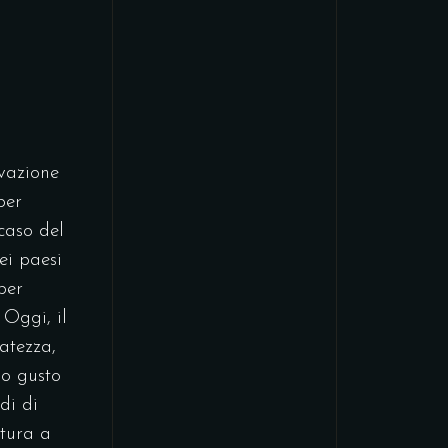
rvazione
per
 caso del
ei paesi
per
 Oggi, il
atezza,
uo gusto
di di
atura a