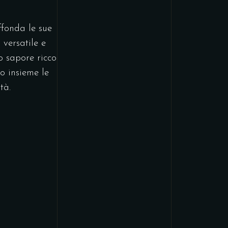
ffonda le sue
 versatile e
o sapore ricco
mo insieme le
tà.