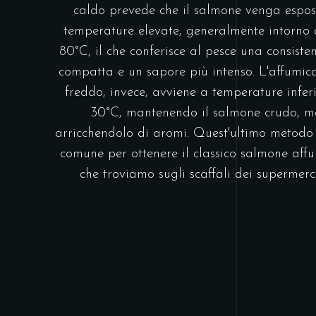
caldo prevede che il salmone venga espos
temperature elevate, generalmente intorno 
80°C, il che conferisce al pesce una consiste
compatta e un sapore più intenso. L'affumic
freddo, invece, avviene a temperature inferi
30°C, mantenendo il salmone crudo, 
arricchendolo di aromi. Quest'ultimo metodo 
comune per ottenere il classico salmone aff
che troviamo sugli scaffali dei supermerc