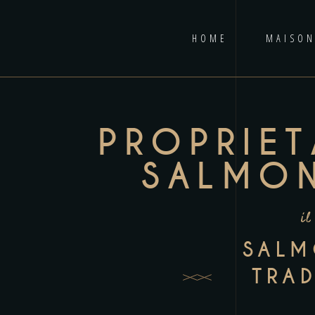
HOME
MAISON
PROPRIET
SALMON
il
SALM
TRAD