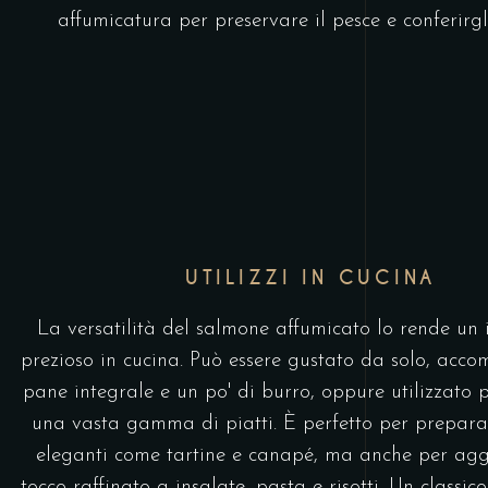
affumicatura per preservare il pesce e conferirgl
UTILIZZI IN CUCINA
La versatilità del salmone affumicato lo rende un 
prezioso in cucina. Può essere gustato da solo, ac
pane integrale e un po' di burro, oppure utilizzato p
una vasta gamma di piatti. È perfetto per prepara
eleganti come tartine e canapé, ma anche per ag
tocco raffinato a insalate, pasta e risotti. Un classic