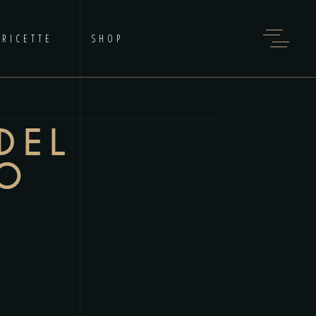
RICETTE
SHOP
DEL
TO